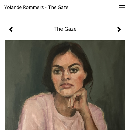
Yolande Rommers - The Gaze
Togg
navi
The Gaze